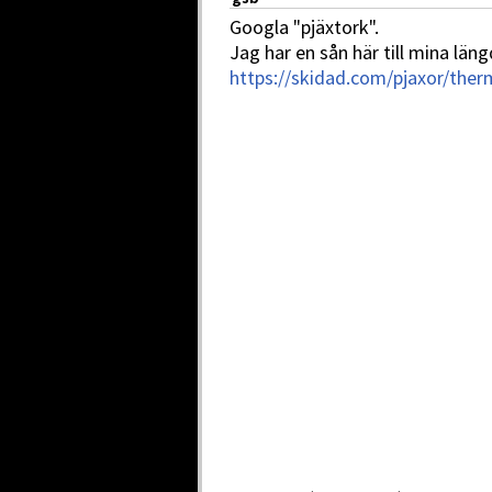
Googla "pjäxtork".
Jag har en sån här till mina län
https://skidad.com/pjaxor/ther