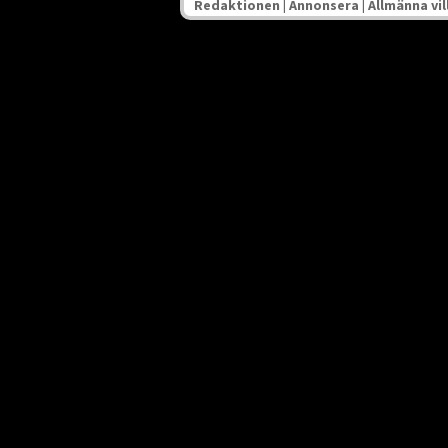
Redaktionen
|
Annonsera
|
Allmänna vil