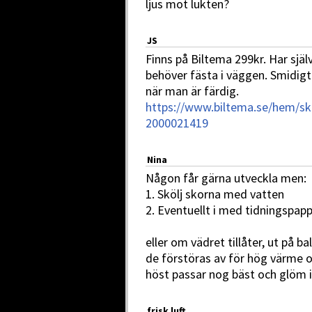
ljus mot lukten?
JS
Finns på Biltema 299kr. Har själ
behöver fästa i väggen. Smidigt
när man är färdig.
https://www.biltema.se/hem/sk
2000021419
Nina
Någon får gärna utveckla men:
1. Skölj skorna med vatten
2. Eventuellt i med tidningspapp
eller om vädret tillåter, ut på 
de förstöras av för hög värme o
höst passar nog bäst och glöm i
frisk luft