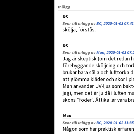
Inlägg
BC
Svar till inlägg av
BC, 2020-01-03 07:41
skölja, förstås.
BC
Svar till inlägg av
Mao, 2020-01-03 07:
Jag är skeptisk (om det redan ha
förebyggande sköljning och tork
brukar bara sälja och lufttorka 
att glömma kläder och skor i pl
Man använder UV-ljus som bakte
jag), men det är ju då i luften 
skons "foder". Ättika lär vara 
Mao
Svar till inlägg av
BC, 2020-01-02 11:35
Någon som har praktisk erfaren