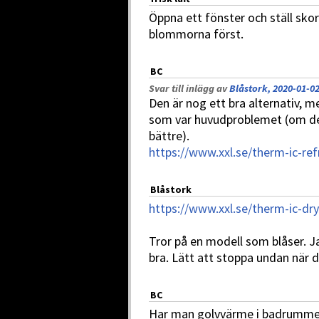
Öppna ett fönster och ställ sko
blommorna först.
BC
Svar till inlägg av
Blåstork, 2020-01-02
Den är nog ett bra alternativ, 
som var huvudproblemet (om det 
bättre).
https://www.xxl.se/therm-ic-re
Blåstork
https://www.xxl.se/therm-ic-dr
Tror på en modell som blåser. J
bra. Lätt att stoppa undan när 
BC
Har man golvvärme i badrummet/