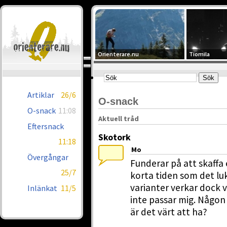
Orienterare.nu
Tiomila
Artiklar
26/6
O-snack
O-snack
11:08
Aktuell tråd
Eftersnack
Skotork
11:18
Mo
Övergångar
Funderar på att skaffa
25/7
korta tiden som det luk
varianter verkar dock
Inlänkat
11/5
inte passar mig. Någon
är det värt att ha?