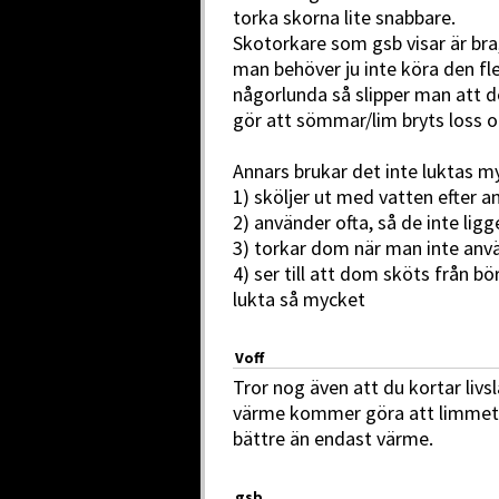
torka skorna lite snabbare.
Skotorkare som gsb visar är bra
man behöver ju inte köra den fle
någorlunda så slipper man att de
gör att sömmar/lim bryts loss o
Annars brukar det inte luktas 
1) sköljer ut med vatten efter a
2) använder ofta, så de inte ligg
3) torkar dom när man inte anv
4) ser till att dom sköts från bö
lukta så mycket
Voff
Tror nog även att du kortar liv
värme kommer göra att limmet s
bättre än endast värme.
gsb